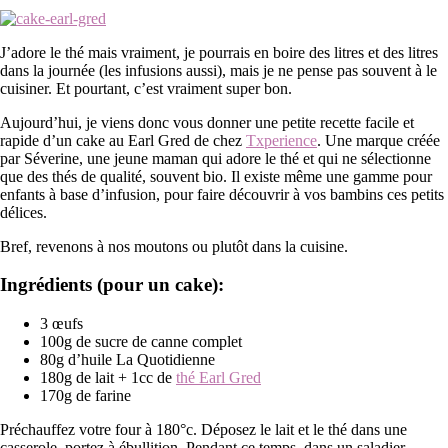
J’adore le thé mais vraiment, je pourrais en boire des litres et des litres
dans la journée (les infusions aussi), mais je ne pense pas souvent à le
cuisiner. Et pourtant, c’est vraiment super bon.
Aujourd’hui, je viens donc vous donner une petite recette facile et
rapide d’un cake au Earl Gred de chez
Txperience
. Une marque créée
par Séverine, une jeune maman qui adore le thé et qui ne sélectionne
que des thés de qualité, souvent bio. Il existe même une gamme pour
enfants à base d’infusion, pour faire découvrir à vos bambins ces petits
délices.
Bref, revenons à nos moutons ou plutôt dans la cuisine.
Ingrédients (pour un cake):
3 œufs
100g de sucre de canne complet
80g d’huile La Quotidienne
180g de lait + 1cc de
thé Earl Gred
170g de farine
Préchauffez votre four à 180°c. Déposez le lait et le thé dans une
casserole, portez à ébullition. Pendant ce temps, dans un saladier,