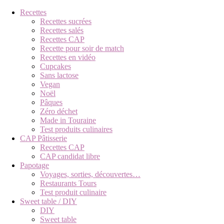
Recettes
Recettes sucrées
Recettes salés
Recettes CAP
Recette pour soir de match
Recettes en vidéo
Cupcakes
Sans lactose
Vegan
Noël
Pâques
Zéro déchet
Made in Touraine
Test produits culinaires
CAP Pâtisserie
Recettes CAP
CAP candidat libre
Papotage
Voyages, sorties, découvertes…
Restaurants Tours
Test produit culinaire
Sweet table / DIY
DIY
Sweet table