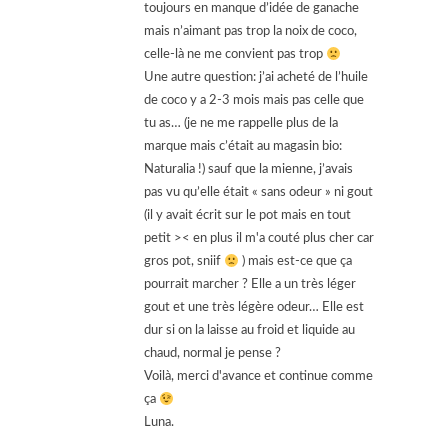
toujours en manque d’idée de ganache
mais n’aimant pas trop la noix de coco,
celle-là ne me convient pas trop
Une autre question: j’ai acheté de l’huile
de coco y a 2-3 mois mais pas celle que
tu as… (je ne me rappelle plus de la
marque mais c’était au magasin bio:
Naturalia !) sauf que la mienne, j’avais
pas vu qu’elle était « sans odeur » ni gout
(il y avait écrit sur le pot mais en tout
petit >< en plus il m'a couté plus cher car
gros pot, sniif
) mais est-ce que ça
pourrait marcher ? Elle a un très léger
gout et une très légère odeur… Elle est
dur si on la laisse au froid et liquide au
chaud, normal je pense ?
Voilà, merci d'avance et continue comme
ça
Luna.