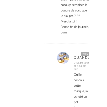
coco, ça remplace la
poudre de coco que
je n’ai pas ? ^^
Merci à toi !
Bonne fin de journée,
Luna
Reply
QUANDJULIEPATI
24 mars 2016
at 14 h 40
min
Oui je
connais
cette
marque j’ai
acheté un
pot