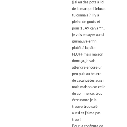
(j’ai eu des pots à lidl
de la marque Deluxe,
tu connais ? Il y a
pleins de gouts et
pour 1€49 ça va ^^),
je vais essayer aussi
guimauve enfin
plutôt à la pâte
FLUFF mais maison
donc ça, je vais
attendre encore un
peu puis au beurre
de cacahuètes aussi
mais maison car celle
du commerce, trop
écœurante je la
trouve trop salé
aussi et j’aime pas
trop !
Pour la confiture de