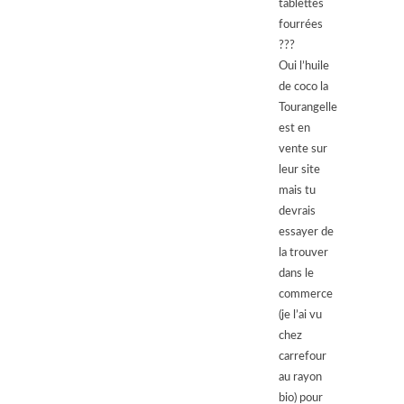
tablettes
fourrées
???
Oui l’huile
de coco la
Tourangelle
est en
vente sur
leur site
mais tu
devrais
essayer de
la trouver
dans le
commerce
(je l’ai vu
chez
carrefour
au rayon
bio) pour