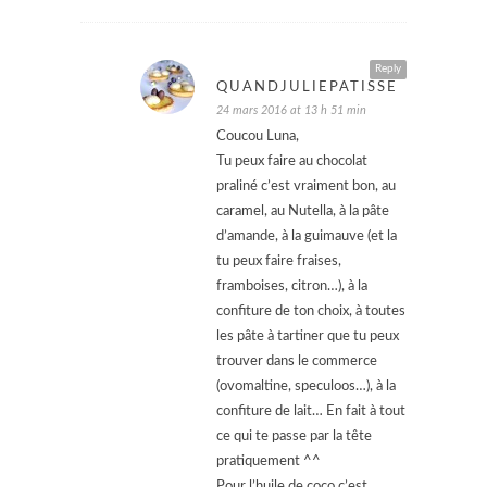
Reply
QUANDJULIEPATISSE
24 mars 2016 at 13 h 51 min
Coucou Luna,
Tu peux faire au chocolat
praliné c’est vraiment bon, au
caramel, au Nutella, à la pâte
d’amande, à la guimauve (et la
tu peux faire fraises,
framboises, citron…), à la
confiture de ton choix, à toutes
les pâte à tartiner que tu peux
trouver dans le commerce
(ovomaltine, speculoos…), à la
confiture de lait… En fait à tout
ce qui te passe par la tête
pratiquement ^^
Pour l’huile de coco c’est