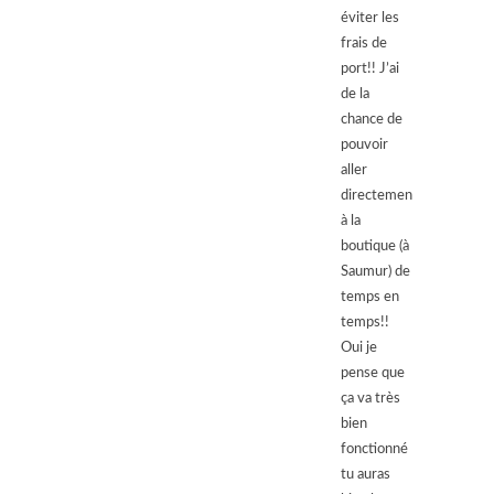
éviter les
frais de
port!! J’ai
de la
chance de
pouvoir
aller
directement
à la
boutique (à
Saumur) de
temps en
temps!!
Oui je
pense que
ça va très
bien
fonctionné
tu auras