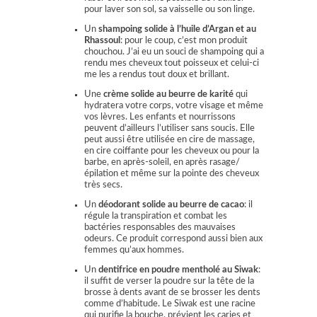
pour laver son sol, sa vaisselle ou son linge.
Un
shampoing solide à l’huile d’Argan et au
Rhassoul
: pour le coup, c’est mon produit
chouchou. J’ai eu un souci de shampoing qui a
rendu mes cheveux tout poisseux et celui-ci
me les a rendus tout doux et brillant.
Une
crème solide au beurre de karité
qui
hydratera votre corps, votre visage et même
vos lèvres. Les enfants et nourrissons
peuvent d’ailleurs l’utiliser sans soucis. Elle
peut aussi être utilisée en cire de massage,
en cire coiffante pour les cheveux ou pour la
barbe, en après-soleil, en après rasage/
épilation et même sur la pointe des cheveux
très secs.
Un
déodorant solide au beurre de cacao
: il
régule la transpiration et combat les
bactéries responsables des mauvaises
odeurs. Ce produit correspond aussi bien aux
femmes qu’aux hommes.
Un
dentifrice en poudre mentholé au Siwak
:
il suffit de verser la poudre sur la tête de la
brosse à dents avant de se brosser les dents
comme d’habitude. Le Siwak est une racine
qui purifie la bouche, prévient les caries et