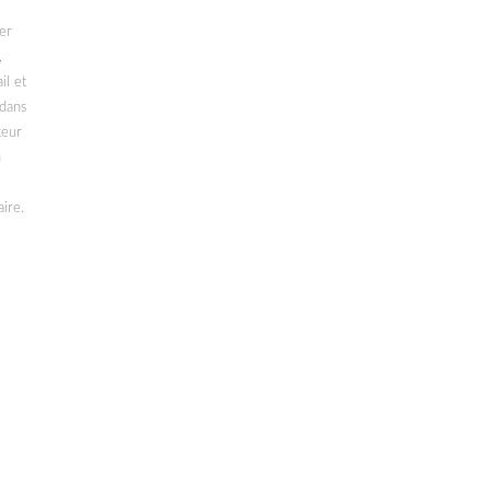
er
,
il et
 dans
teur
n
ire.