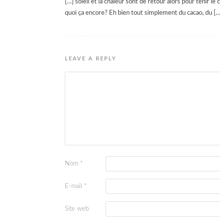
[…] soleil et la chaleur sont de retour alors pour tenir le
quoi ça encore? Eh bien tout simplement du cacao, du […
LEAVE A REPLY
Nom
*
E-mail
*
Site web