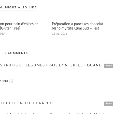
OU MIGHT ALSO LIKE
ion pour pain d’épices de
Préparation à pancakes chocolat
[Gluten Free]
blanc-myrtille Quai Sud – Test
2015
22 mai 2016
2 COMMENTS
ES FRUITS ET LÉGUMES FRAIS D'INTERFEL - QUAND
Reply
e sera […]
ECETTE FACILE ET RAPIDE
Reply