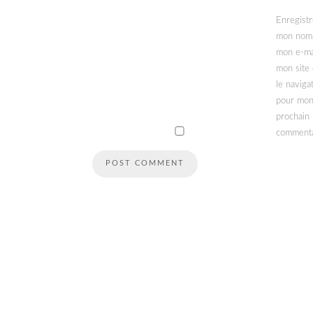
Enregistr
mon nom
mon e-ma
mon site
le naviga
pour mo
prochain
commenta