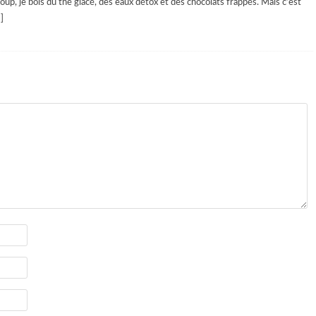
 coup, je bois du thé glacé, des eaux détox et des chocolats frappés. Mais c’est
]