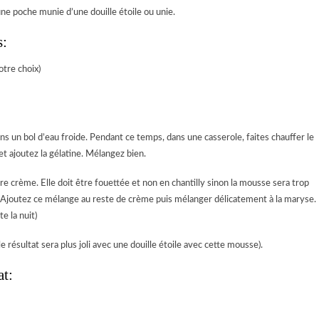
une poche munie d’une douille étoile ou unie.
s:
otre choix)
s un bol d’eau froide. Pendant ce temps, dans une casserole, faites chauffer le
et ajoutez la gélatine. Mélangez bien.
tre crème. Elle doit être fouettée et non en chantilly sinon la mousse sera trop
. Ajoutez ce mélange au reste de crème puis mélanger délicatement à la maryse.
e la nuit)
 résultat sera plus joli avec une douille étoile avec cette mousse).
at: