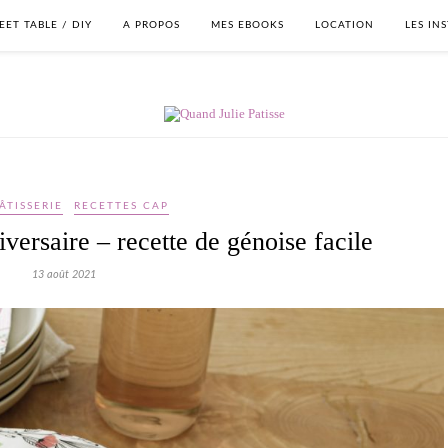
EET TABLE / DIY
A PROPOS
MES EBOOKS
LOCATION
LES IN
ÂTISSERIE
RECETTES CAP
versaire – recette de génoise facile
13 août 2021