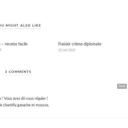
OU MIGHT ALSO LIKE
e – recette facile
Fraisier crème diplomate
5
10 mai 2015
2 COMMENTS
Reply
e ! Vous avez dû vous régaler !
de chantilly,ganache et mousse.