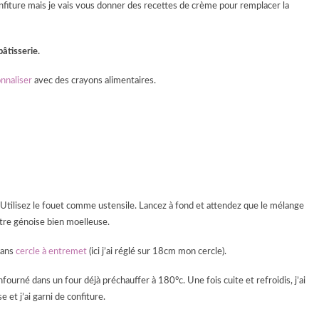
confiture mais je vais vous donner des recettes de crème pour remplacer la
pâtisserie.
onnaliser
avec des crayons alimentaires.
 Utilisez le fouet comme ustensile. Lancez à fond et attendez que le mélange
otre génoise bien moelleuse.
dans
cercle à entremet
(ici j’ai réglé sur 18cm mon cercle).
enfourné dans un four déjà préchauffer à 180°c. Une fois cuite et refroidis, j’ai
 et j’ai garni de confiture.