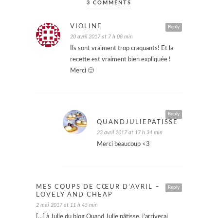
3 COMMENTS
VIOLINE
Reply
20 avril 2017 at 7 h 08 min
Ils sont vraiment trop craquants! Et la
recette est vraiment bien expliquée !
Merci 🙂
Reply
QUANDJULIEPATISSE
23 avril 2017 at 17 h 34 min
Merci beaucoup <3
MES COUPS DE CŒUR D’AVRIL –
Reply
LOVELY AND CHEAP
2 mai 2017 at 11 h 45 min
[…] à Julie du blog Quand Julie pâtisse, j’arriverai