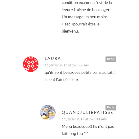
condition examen, c’est de la
levure fraîche de boulanger.
Un message un peu moins
« sec »pourrait être le
bienvenu.
LAURA
Reply
15 février 2017 at 16 h 08 min
qu’ils sont beaux ces petits pains au lait !
ils ont l’air délicieux
Reply
QUANDJULIEPATISSE
15 février 2017 at 16 h 11 min
Merci beaucoup!! Ils n’ont pas
fait long feu ^^