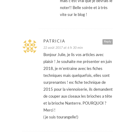
mais c’est vrai que je devrais le
noter!! Belle soirée et à très
vite sur le blog !
PATRICIA
Reply
22 août 2017 at 6 h 30 min
Bonjour Julie, je lis vos articles avec
plaisir ! Je souhaite me présenter en juin
2018, je m’entraine avec les fiches
techniques mais quelquefois, elles sont
surprenantes ! ex: fiche technique de
2015 pour la viennoiserie, ils demandent
de couper aux ciseaux les brioches a tête
et la brioche Nanterre. POURQUOI ?
Merci !
( je suis tourangelle!)