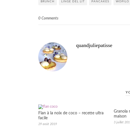
BRUNCH
LINGE DEL LIT
PANCAKES
WOPILO
0 Comments
quandjuliepatisse
Y
Granola 
Flan à la noix de coco – recette ultra
maison
facile
3 juillet 20
29 août 2019