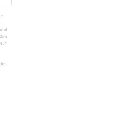
er
,
il et
 dans
teur
n
ire.