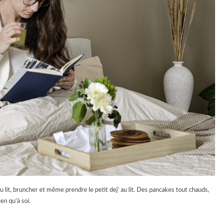
 lit, bruncher et même prendre le petit dej’ au lit. Des pancakes tout chauds,
en qu’à soi.