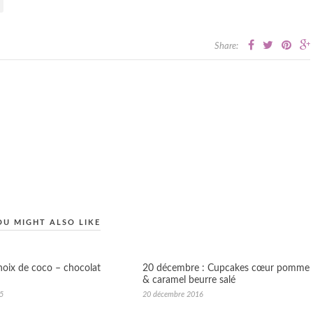
Share:
OU MIGHT ALSO LIKE
noix de coco – chocolat
20 décembre : Cupcakes cœur pomme
& caramel beurre salé
15
20 décembre 2016