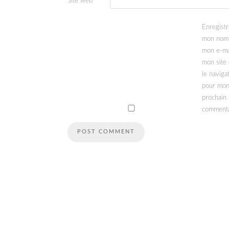
Site web
Enregistr
mon nom
mon e-ma
mon site
le naviga
pour mo
prochain
commenta