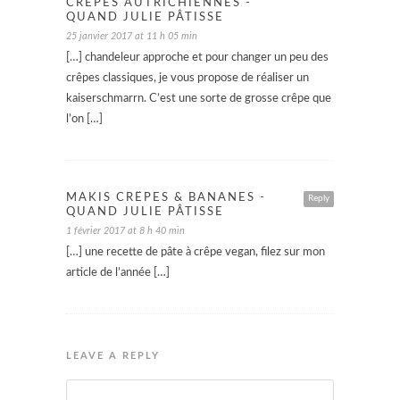
CRÊPES AUTRICHIENNES -
QUAND JULIE PÂTISSE
25 janvier 2017 at 11 h 05 min
[…] chandeleur approche et pour changer un peu des
crêpes classiques, je vous propose de réaliser un
kaiserschmarrn. C’est une sorte de grosse crêpe que
l’on […]
MAKIS CRÊPES & BANANES -
Reply
QUAND JULIE PÂTISSE
1 février 2017 at 8 h 40 min
[…] une recette de pâte à crêpe vegan, filez sur mon
article de l’année […]
LEAVE A REPLY