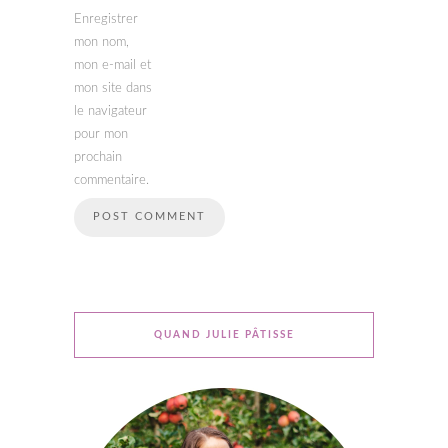
Enregistrer
mon nom,
mon e-mail et
mon site dans
le navigateur
pour mon
prochain
commentaire.
QUAND JULIE PÂTISSE