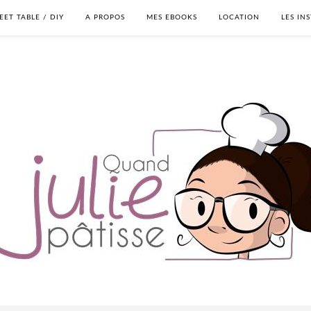
EET TABLE / DIY
A PROPOS
MES EBOOKS
LOCATION
LES IN