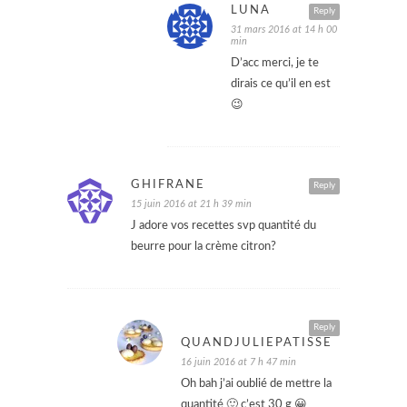
LUNA
Reply
31 mars 2016 at 14 h 00
min
D’acc merci, je te
dirais ce qu’il en est
😉
GHIFRANE
Reply
15 juin 2016 at 21 h 39 min
J adore vos recettes svp quantité du
beurre pour la crème citron?
Reply
QUANDJULIEPATISSE
16 juin 2016 at 7 h 47 min
Oh bah j’ai oublié de mettre la
quantité 🙂 c’est 30 g 😀