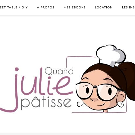
EET TABLE / DIY
A PROPOS
MES EBOOKS
LOCATION
LES IN