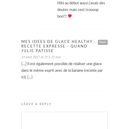
Hihi au début aussi j’avais des
doutes mais cest troooop
bon!!!
MES IDÉES DE GLACE HEALTHY -
Reply
RECETTE EXPRESSE - QUAND
JULIE PATISSE
23 août 2017 at 21 h 21 min
[…] Il est également possible de réaliser une glace
dans le même esprit avec de la banane (recette par
ici). […]
LEAVE A REPLY