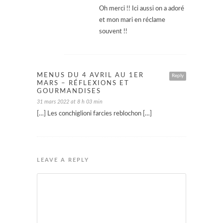
Oh merci !! Ici aussi on a adoré
et mon mari en réclame
souvent !!
MENUS DU 4 AVRIL AU 1ER
Reply
MARS – RÉFLEXIONS ET
GOURMANDISES
31 mars 2022 at 8 h 03 min
[…] Les conchiglioni farcies reblochon […]
LEAVE A REPLY