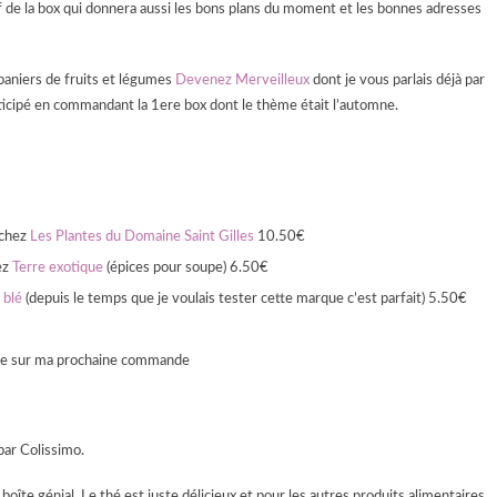
if de la box qui donnera aussi les bons plans du moment et les bonnes adresses
s paniers de fruits et légumes
Devenez Merveilleux
dont je vous parlais déjà par
participé en commandant la 1ere box dont le thème était l’automne.
 chez
Les Plantes du Domaine Saint Gilles
10.50€
ez
Terre exotique
(épices pour soupe) 6.50€
 blé
(depuis le temps que je voulais tester cette marque c’est parfait) 5.50€
ble sur ma prochaine commande
par Colissimo.
oîte génial. Le thé est juste délicieux et pour les autres produits alimentaires