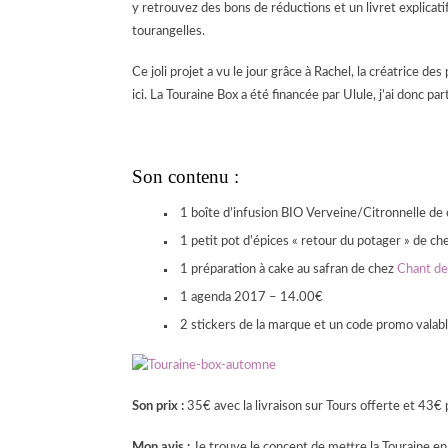
y retrouvez des bons de réductions et un livret explicat
tourangelles.
Ce joli projet a vu le jour grâce à Rachel, la créatrice de
ici. La Touraine Box a été financée par Ulule, j’ai donc 
Son contenu :
1 boîte d’infusion BIO Verveine/Citronnelle de
1 petit pot d’épices « retour du potager » de ch
1 préparation à cake au safran de chez
Chant de
1 agenda 2017 – 14.00€
2 stickers de la marque et un code promo vala
Son prix :
35€ avec la livraison sur Tours offerte et 43€ 
Mon avis :
Je trouve le concept de mettre la Touraine en b