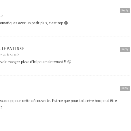
Reply
min
romatiques avec un petit plus, c’est top 😀
IEPATISSE
Reply
at 20 h 58 min
evoir manger pizza d’ici peu maintenant !! 🙂
Reply
aucoup pour cette découverte. Est-ce que pour toi, cette box peut être
 ?