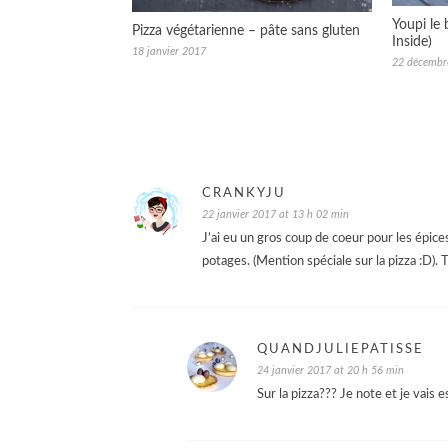
Youpi le 
Pizza végétarienne – pâte sans gluten
Inside)
18 janvier 2017
22 décembr
CRANKYJU
22 janvier 2017 at 13 h 02 min
J’ai eu un gros coup de coeur pour les épices
potages. (Mention spéciale sur la pizza :D). 
QUANDJULIEPATISSE
24 janvier 2017 at 20 h 56 min
Sur la pizza??? Je note et je vais e