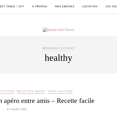
EET TABLE / DIY
A PROPOS
MES EBOOKS
LOCATION
LES IN
BROWSING CATEGORY
healthy
ECETTES
RECETTES SALÉS
SANS LACTOSE
n apéro entre amis – Recette facile
11 octobre 2022