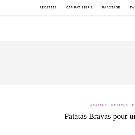
RECETTES
CAP PÂTISSERIE
PAPOTAGE
SW
HEALTHY
HEALTHY
R
Patatas Bravas pour u