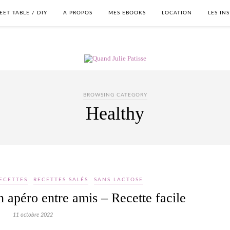
EET TABLE / DIY
A PROPOS
MES EBOOKS
LOCATION
LES IN
BROWSING CATEGORY
Healthy
ECETTES
RECETTES SALÉS
SANS LACTOSE
n apéro entre amis – Recette facile
11 octobre 2022