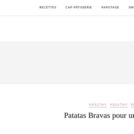
RECETTES
CAP PÂTISSERIE
PAPOTAGE
SW
HEALTHY
HEALTHY
R
Patatas Bravas pour u