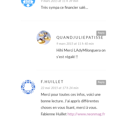
9 mars 2015 at 11 h 39 min
Très sympa ce financier salé…
Reply
QUANDJULIEPATISSE
9 mars 2015 at 11 h 40 min
Hihi Merci LAdyMilonguera on
s’est régalé !!
F.HUILLET
Reply
22 mai 2015 at 17 h 24 min
Merci pour toutes ces infos, voici une
bonne lecture. J’ai appris différentes
choses en vous lisant, merci à vous.
Fabienne Huillet
http://www.neonmag.fr