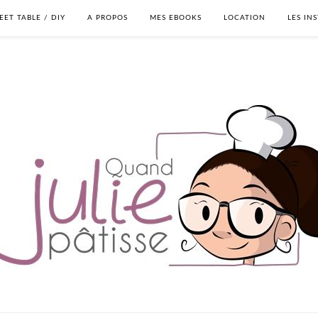
EET TABLE / DIY
A PROPOS
MES EBOOKS
LOCATION
LES IN