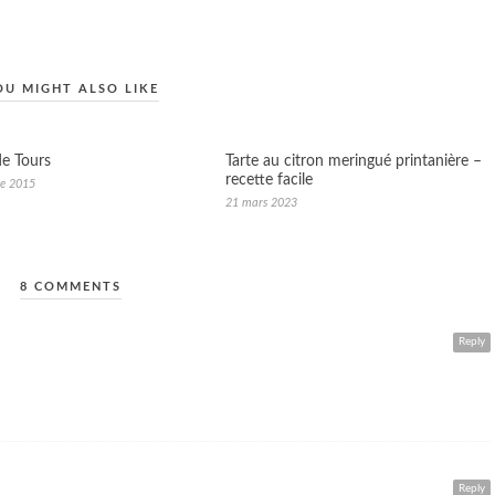
OU MIGHT ALSO LIKE
e Tours
Tarte au citron meringué printanière –
recette facile
e 2015
21 mars 2023
8 COMMENTS
Reply
Reply