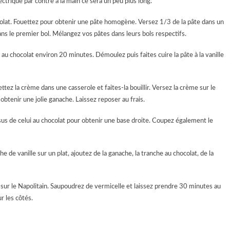
ctrique par contre à la main ce sera un peu plus long.
hocolat. Fouettez pour obtenir une pâte homogène. Versez 1/3 de la pâte dans un
dans le premier bol. Mélangez vos pâtes dans leurs bols respectifs.
e au chocolat environ 20 minutes. Démoulez puis faites cuire la pâte à la vanille
ez la crème dans une casserole et faites-la bouillir. Versez la crème sur le
btenir une jolie ganache. Laissez reposer au frais.
sus de celui au chocolat pour obtenir une base droite. Coupez également le
de vanille sur un plat, ajoutez de la ganache, la tranche au chocolat, de la
z sur le Napolitain. Saupoudrez de vermicelle et laissez prendre 30 minutes au
r les côtés.