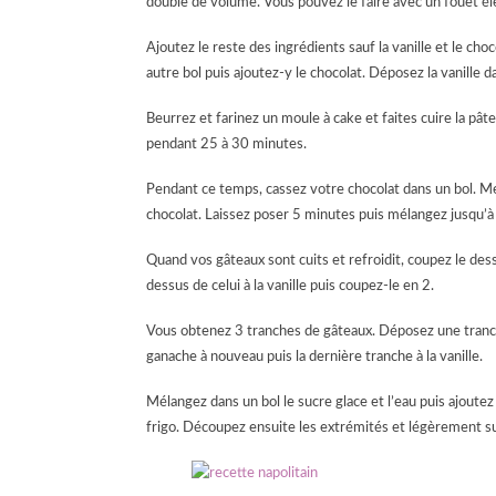
double de volume. Vous pouvez le faire avec un fouet éle
Ajoutez le reste des ingrédients sauf la vanille et le c
autre bol puis ajoutez-y le chocolat. Déposez la vanille 
Beurrez et farinez un moule à cake et faites cuire la pât
pendant 25 à 30 minutes.
Pendant ce temps, cassez votre chocolat dans un bol. Mett
chocolat. Laissez poser 5 minutes puis mélangez jusqu’à o
Quand vos gâteaux sont cuits et refroidit, coupez le des
dessus de celui à la vanille puis coupez-le en 2.
Vous obtenez 3 tranches de gâteaux. Déposez une tranche 
ganache à nouveau puis la dernière tranche à la vanille.
Mélangez dans un bol le sucre glace et l’eau puis ajoute
frigo. Découpez ensuite les extrémités et légèrement su