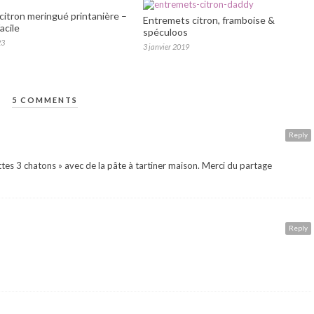
 citron meringué printanière –
Entremets citron, framboise &
acile
spéculoos
23
3 janvier 2019
5 COMMENTS
Reply
uettes 3 chatons » avec de la pâte à tartiner maison. Merci du partage
Reply