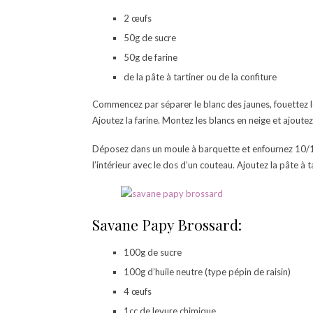
2 œufs
50g de sucre
50g de farine
de la pâte à tartiner ou de la confiture
Commencez par séparer le blanc des jaunes, fouettez le
Ajoutez la farine. Montez les blancs en neige et ajoutez
Déposez dans un moule à barquette et enfournez 10/15
l’intérieur avec le dos d’un couteau. Ajoutez la pâte à t
Savane Papy Brossard:
100g de sucre
100g d’huile neutre (type pépin de raisin)
4 œufs
1cc de levure chimique