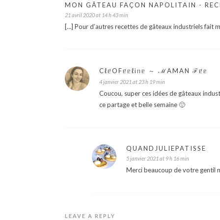
MON GÂTEAU FAÇON NAPOLITAIN - RE
21 avril 2020 at 14 h 43 min
[…] Pour d’autres recettes de gâteaux industriels fait mai
Cℓᥱ́OFᥱ́ᥱℓᎥᥒᥱ ～ ℳAMAN ℱᥱ́ᥱ
4 janvier 2021 at 23 h 19 min
Coucou, super ces idées de gâteaux industr
ce partage et belle semaine 🙂
QUANDJULIEPATISSE
5 janvier 2021 at 9 h 16 min
Merci beaucoup de votre gentil
LEAVE A REPLY