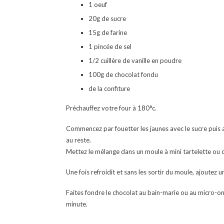
1 oeuf
20g de sucre
15g de farine
1 pincée de sel
1/2 cuillère de vanille en poudre
100g de chocolat fondu
de la confiture
Préchauffez votre four à 180°c.
Commencez par fouetter les jaunes avec le sucre puis a
au reste.
Mettez le mélange dans un moule à mini tartelette ou 
Une fois refroidit et sans les sortir du moule, ajoutez un
Faites fondre le chocolat au bain-marie ou au micro-ond
minute.