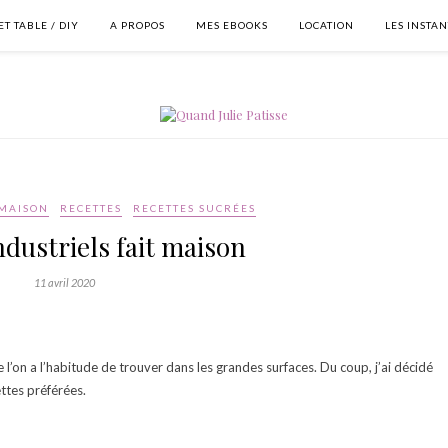
T TABLE / DIY
A PROPOS
MES EBOOKS
LOCATION
LES INSTA
 MAISON
RECETTES
RECETTES SUCRÉES
dustriels fait maison
11 avril 2020
’on a l’habitude de trouver dans les grandes surfaces. Du coup, j’ai décidé
ettes préférées.