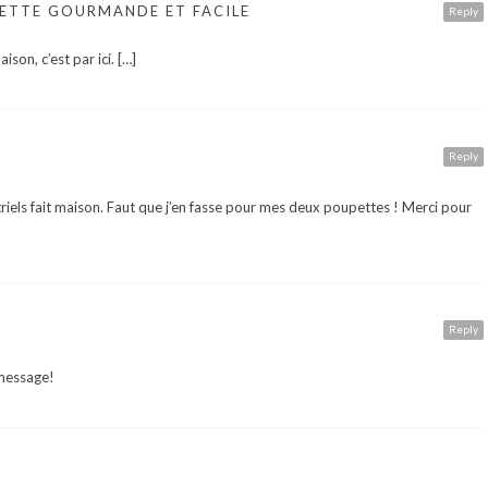
CETTE GOURMANDE ET FACILE
Reply
son, c’est par ici. […]
Reply
iels fait maison. Faut que j’en fasse pour mes deux poupettes ! Merci pour
Reply
 message!