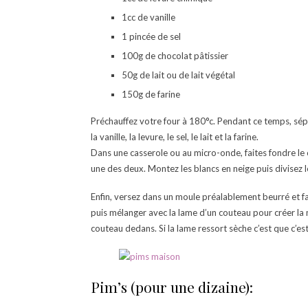
1cc de vanille
1 pincée de sel
100g de chocolat pâtissier
50g de lait ou de lait végétal
150g de farine
Préchauffez votre four à 180°c. Pendant ce temps, sépar
la vanille, la levure, le sel, le lait et la farine.
Dans une casserole ou au micro-onde, faites fondre le 
une des deux. Montez les blancs en neige puis divisez 
Enfin, versez dans un moule préalablement beurré et far
puis mélanger avec la lame d’un couteau pour créer la m
couteau dedans. Si la lame ressort sèche c’est que c’est
Pim’s (pour une dizaine):