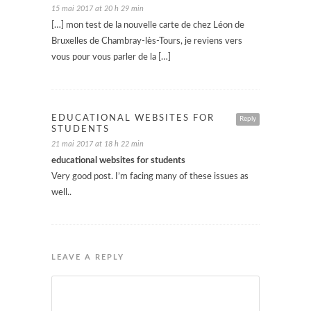
15 mai 2017 at 20 h 29 min
[…] mon test de la nouvelle carte de chez Léon de
Bruxelles de Chambray-lès-Tours, je reviens vers
vous pour vous parler de la […]
EDUCATIONAL WEBSITES FOR
Reply
STUDENTS
21 mai 2017 at 18 h 22 min
educational websites for students
Very good post. I’m facing many of these issues as
well..
LEAVE A REPLY