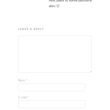
Avec plaisir et bonne pâtisserie
alors 🙂
LEAVE A REPLY
Nom
*
E-mail
*