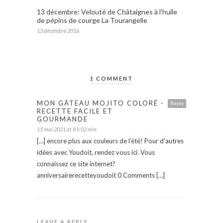
13 décembre: Velouté de Châtaignes à l’huile
de pépins de courge La Tourangelle
13 décembre 2016
1 COMMENT
MON GÂTEAU MOJITO COLORÉ -
Reply
RECETTE FACILE ET
GOURMANDE
15 mai 2021 at 8 h 02 min
[…] encore plus aux couleurs de l’été! Pour d’autres
idées avec Youdoit, rendez vous ici. Vous
connaissez ce site internet?
anniversairerecetteyoudoit 0 Comments […]
LEAVE A REPLY