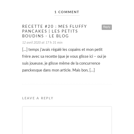
1 COMMENT
RECETTE #20 : MES FLUFFY
Reply
PANCAKES | LES PETITS
BOUDINS - LE BLOG
12 avril 2020 at 17 h 31 min
[…] temps j’avais régalé les copains et mon petit
frère avec sa recette (que je vous glisse ici – oui je
suis joueuse, je glisse même de la concurrence
panckesque dans mon article. Mais bon, […]
LEAVE A REPLY