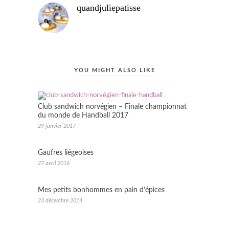
quandjuliepatisse
YOU MIGHT ALSO LIKE
Club sandwich norvégien – Finale championnat
du monde de Handball 2017
29 janvier 2017
Gaufres liégeoises
27 avril 2016
Mes petits bonhommes en pain d’épices
23 décembre 2014