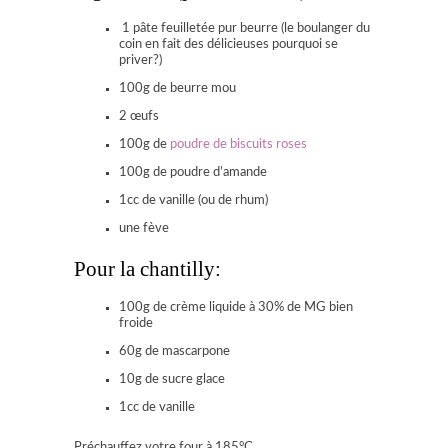
1 pâte feuilletée pur beurre (le boulanger du
coin en fait des délicieuses pourquoi se
priver?)
100g de beurre mou
2 œufs
100g de
poudre de biscuits roses
100g de poudre d’amande
1cc de vanille (ou de rhum)
une fève
Pour la chantilly:
100g de crème liquide à 30% de MG bien
froide
60g de mascarpone
10g de sucre glace
1cc de vanille
Préchauffez votre four à 185°C.