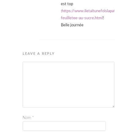
est top
:
https://www.iletaitunefoislapatisserie.co
feuilletee-au-sucre.html
!
Belle journée
LEAVE A REPLY
Nom
*