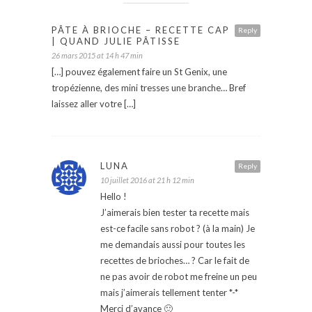
PÂTE À BRIOCHE – RECETTE CAP
Reply
| QUAND JULIE PÂTISSE
26 mars 2015 at 14 h 47 min
[…] pouvez également faire un St Genix, une
tropézienne, des mini tresses une branche… Bref
laissez aller votre […]
LUNA
Reply
10 juillet 2016 at 21 h 12 min
Hello !
J’aimerais bien tester ta recette mais
est-ce facile sans robot ? (à la main) Je
me demandais aussi pour toutes les
recettes de brioches… ? Car le fait de
ne pas avoir de robot me freine un peu
mais j’aimerais tellement tenter *-*
Merci d’avance 🙂