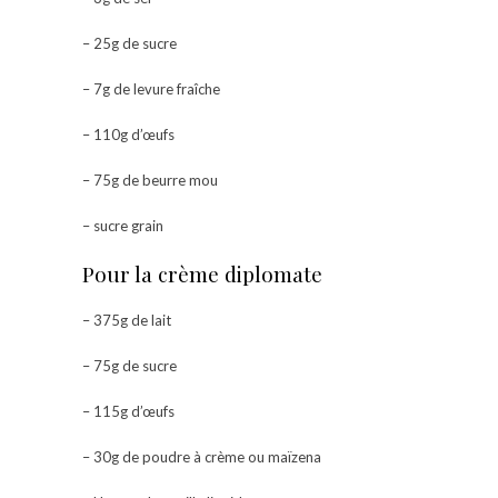
– 25g de sucre
– 7g de levure fraîche
– 110g d’œufs
– 75g de beurre mou
– sucre grain
Pour la crème diplomate
– 375g de lait
– 75g de sucre
– 115g d’œufs
– 30g de poudre à crème ou maïzena