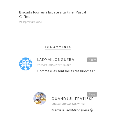
Biscuits fourrés à la pâte à tartiner Pascal
Caffet
21 septembre 2016
10 COMMENTS
LADYMILONGUERA
Reply
26 mars 2015 at 19 h 38 min
Comme elles sont belles tes brioches !
Reply
QUANDJULIEPATISSE
28 mars 2015 at 14 h 23 min
Merciiiiii LadyMilonguera 😀