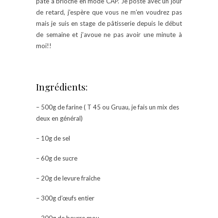
pâte à brioche en mode CAP. Je poste avec un jour
de retard, j’espère que vous ne m’en voudrez pas
mais je suis en stage de pâtisserie depuis le début
de semaine et j’avoue ne pas avoir une minute à
moi!!
Ingrédients:
– 500g de farine ( T 45 ou Gruau, je fais un mix des
deux en général)
– 10g de sel
– 60g de sucre
– 20g de levure fraîche
– 300g d’œufs entier