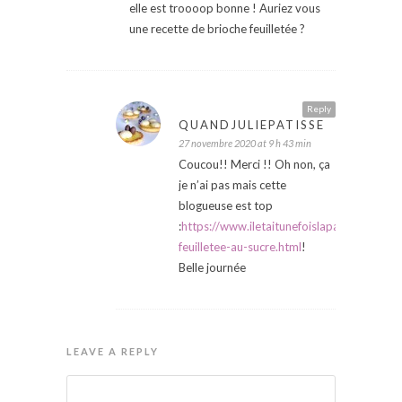
elle est troooop bonne ! Auriez vous
une recette de brioche feuilletée ?
Reply
QUANDJULIEPATISSE
27 novembre 2020 at 9 h 43 min
Coucou!! Merci !! Oh non, ça
je n’ai pas mais cette
blogueuse est top
:
https://www.iletaitunefoislapatisserie.c
feuilletee-au-sucre.html
!
Belle journée
LEAVE A REPLY