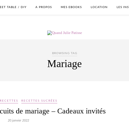
EET TABLE / DIY
A PROPOS
MES EBOOKS
LOCATION
LES IN
BROWSING TAG
Mariage
RECETTES
RECETTES SUCRÉES
cuits de mariage – Cadeaux invités
20 janvier 2022