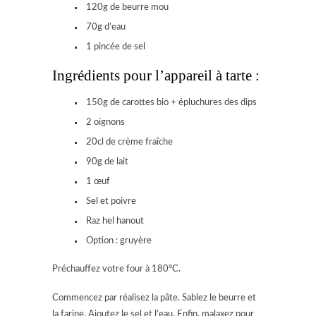
120g de beurre mou
70g d’eau
1 pincée de sel
Ingrédients pour l’appareil à tarte :
150g de carottes bio + épluchures des dips
2 oignons
20cl de crème fraîche
90g de lait
1 œuf
Sel et poivre
Raz hel hanout
Option : gruyère
Préchauffez votre four à 180°C.
Commencez par réalisez la pâte. Sablez le beurre et
la farine. Ajoutez le sel et l’eau. Enfin, malaxez pour