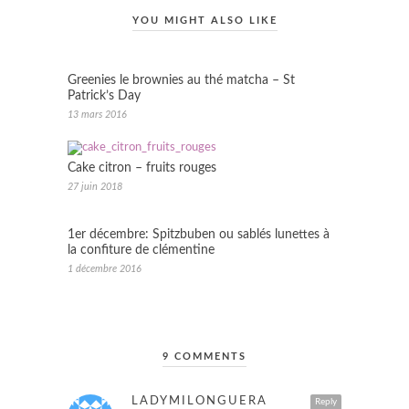
YOU MIGHT ALSO LIKE
Greenies le brownies au thé matcha – St
Patrick’s Day
13 mars 2016
Cake citron – fruits rouges
27 juin 2018
1er décembre: Spitzbuben ou sablés lunettes à
la confiture de clémentine
1 décembre 2016
9 COMMENTS
LADYMILONGUERA
Reply