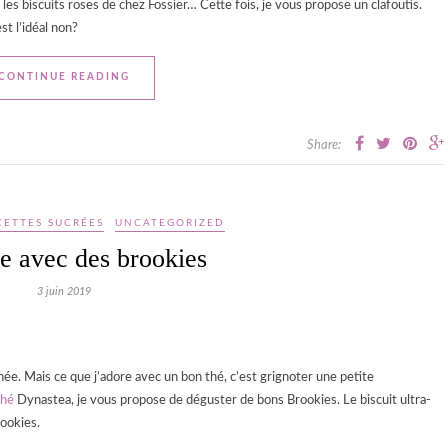
 biscuits roses de chez Fossier… Cette fois, je vous propose un clafoutis.
st l’idéal non?
CONTINUE READING
Share:
CETTES SUCRÉES
UNCATEGORIZED
e avec des brookies
3 juin 2019
ée. Mais ce que j’adore avec un bon thé, c’est grignoter une petite
thé
Dynastea, je vous propose de déguster de bons Brookies. Le biscuit ultra-
rookies.