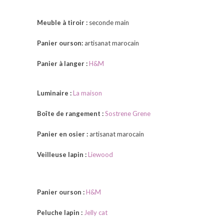
Meuble à tiroir :
seconde main
Panier ourson:
artisanat marocain
Panier à langer :
H&M
Luminaire :
La maison
Boîte de rangement :
Sostrene Grene
Panier en osier :
artisanat marocain
Veilleuse lapin :
Liewood
Panier ourson :
H&M
Peluche lapin :
Jelly cat