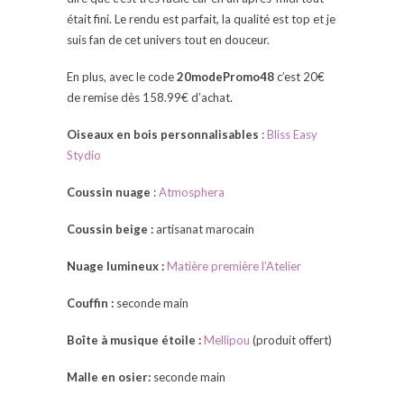
était fini. Le rendu est parfait, la qualité est top et je
suis fan de cet univers tout en douceur.
En plus, avec le code
20modePromo48
c’est 20€
de remise dès 158.99€ d’achat.
Oiseaux en bois personnalisables
:
Bliss Easy
Stydio
Coussin nuage
:
Atmosphera
Coussin beige :
artisanat marocain
Nuage lumineux :
Matière première l’Atelier
Couffin :
seconde main
Boîte à musique étoile :
Mellipou
(produit offert)
Malle en osier:
seconde main