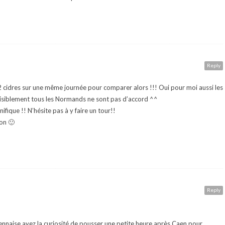
Reply
 2 cidres sur une même journée pour comparer alors !!! Oui pour moi aussi les
visiblement tous les Normands ne sont pas d’accord ^^
ifique !! N’hésite pas à y faire un tour!!
ion 🙂
Reply
aennaise ayez la curiosité de pousser une petite heure après Caen pour