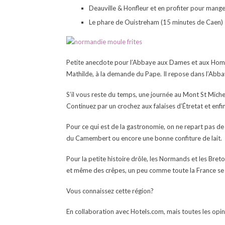
Deauville & Honfleur et en profiter pour mang
Le phare de Ouistreham (15 minutes de Caen)
Petite anecdote pour l’Abbaye aux Dames et aux Hommes
Mathilde, à la demande du Pape. Il repose dans l’A
S’il vous reste du temps, une journée au Mont St Mich
Continuez par un crochez aux falaises d’Étretat et enf
Pour ce qui est de la gastronomie, on ne repart pas d
du Camembert ou encore une bonne confiture de lait.
Pour la petite histoire drôle, les Normands et les Bre
et même des crêpes, un peu comme toute la France se b
Vous connaissez cette région?
En collaboration avec Hotels.com, mais toutes les opin