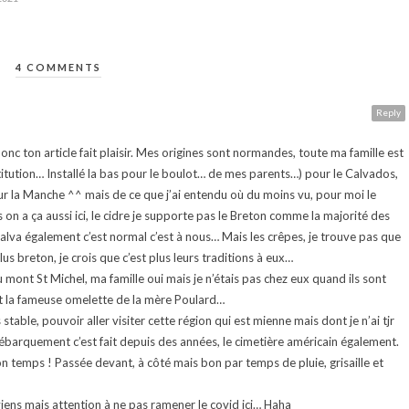
4 COMMENTS
Reply
c ton article fait plaisir. Mes origines sont normandes, toute ma famille est
titution… Installé la bas pour le boulot… de mes parents…) pour le Calvados,
ur la Manche ^^ mais de ce que j’ai entendu où du moins vu, pour moi le
 on a ça aussi ici, le cidre je supporte pas le Breton comme la majorité des
va également c’est normal c’est à nous… Mais les crêpes, je trouve pas que
lus breton, je crois que c’est plus leurs traditions à eux…
mont St Michel, ma famille oui mais je n’étais pas chez eux quand ils sont
est la fameuse omelette de la mère Poulard…
 stable, pouvoir aller visiter cette région qui est mienne mais dont je n’ai tjr
ébarquement c’est fait depuis des années, le cimetière américain également.
on temps ! Passée devant, à côté mais bon par temps de pluie, grisaille et
u viens mais attention à ne pas ramener le covid ici… Haha