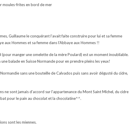
er moules-frites en bord de mer
, Guillaume le conquérant l’avait faite construire pour lui et sa femme
bbaye aux Hommes et sa femme dans l’Abbaye aux Hommes !!
el (pour manger une omelette de la mère Poulard) est un moment inoubliable.
in une balade en Suisse Normande pour en prendre pleins les yeux!
e Normandie sans une bouteille de Calvados puis sans avoir dégusté du cidre,
tons ne sont jamais d’accord sur l’appartenance du Mont Saint Michel, du cidre
at pour le pain au chocolat et la chocolatine^^.
ions sont les miennes.