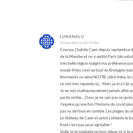
LUNANALU
25 mars 2021 at 20 h 37 min
Coucou, j’habite Caen depuis septembre don
de la Manche et on a quitté Paris (de subs
très belle région malgré ma préférence po
moule-frites c’est surtout en Bretagne mais
Normands on aime NOTRE cidre Haha, le cal
ce soit très rependu ici… Mais ça m’a l’air p
Je ne suis malheureusement jamais allée au 
partis visiter… Donc je ne sais pas ce qu’
J’espère qu’une fois l’histoire du covid plus
pas vu de fond en comble. Les plages du d
Le château de Caen et autre j’attends le b
froid c’est pas aussi agréable !
Voilà, je te souhaite un bon séjour ici si t