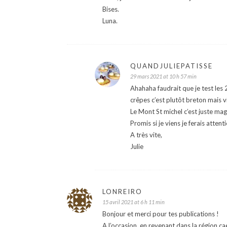
Bises.
Luna.
QUANDJULIEPATISSE
29 mars 2021 at 10 h 57 min
Ahahaha faudrait que je test les
crêpes c’est plutôt breton mais 
Le Mont St michel c’est juste magn
Promis si je viens je ferais attent
A très vite,
Julie
LONREIRO
15 avril 2021 at 6 h 11 min
Bonjour et merci pour tes publications !
A l’occasion, en revenant dans la région c