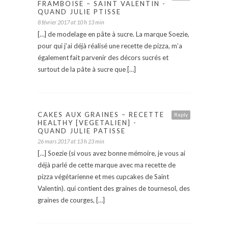
FRAMBOISE – SAINT VALENTIN -
QUAND JULIE PTISSE
8 février 2017 at 10 h 13 min
[…] de modelage en pâte à sucre. La marque Soezie,
pour qui j’ai déjà réalisé une recette de pizza, m’a
également fait parvenir des décors sucrés et
surtout de la pâte à sucre que […]
CAKES AUX GRAINES – RECETTE
Reply
HEALTHY [VEGETALIEN] -
QUAND JULIE PATISSE
26 mars 2017 at 13 h 23 min
[…] Soezie (si vous avez bonne mémoire, je vous ai
déjà parlé de cette marque avec ma recette de
pizza végétarienne et mes cupcakes de Saint
Valentin). qui contient des graines de tournesol, des
graines de courges, […]