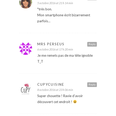
5 octobre 2016 at 21 h 14 min
*très bon.
Mon smartphone écrit bizarrement
parfois…
MRS PERSEUS
Reply
6 octobre 2016 at 17 h 20 min
Je me remets pas de ma tête ignoble
T_T
CUPYCUISINE
Reply
8 octobre 2016 at 23 h 06 min
Super chouette ! Ravie d’avoir
découvert cet endroit !