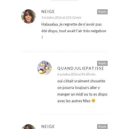
NEIGE
Reply
5 octobre 2016 at 21 h 12 min
Halaaalaa, je regrette de n’avoir pas
été dispo, tout avait l’air très neigebon
!
Reply
QUANDJULIEPATISSE
6 octobre 2016 at 8 h 00 min
oui c’était vraiment chouette
on pourra toujours aller y
manger un midi ou tu es dispo
avec les autres filles
NEIGE
Reply