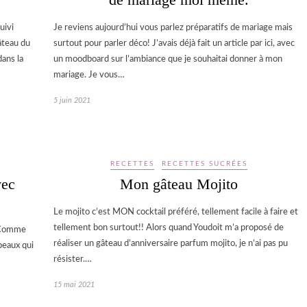
uivi
Je reviens aujourd’hui vous parlez préparatifs de mariage mais
âteau du
surtout pour parler déco! J’avais déjà fait un article par ici, avec
dans la
un moodboard sur l’ambiance que je souhaitai donner à mon
mariage. Je vous…
5 juin 2021
RECETTES
RECETTES SUCRÉES
vec
Mon gâteau Mojito
Le mojito c’est MON cocktail préféré, tellement facile à faire et
tellement bon surtout!! Alors quand Youdoit m’a proposé de
z Comme
réaliser un gâteau d’anniversaire parfum mojito, je n’ai pas pu
peaux qui
résister.…
15 mai 2021