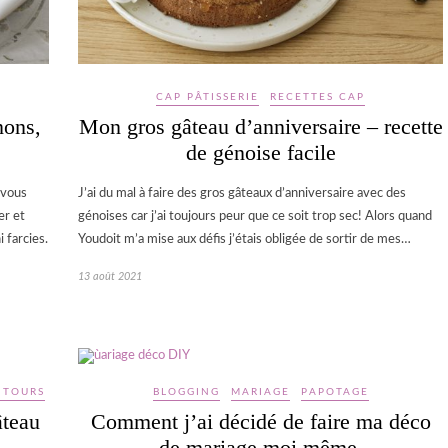
CAP PÂTISSERIE
RECETTES CAP
nons,
Mon gros gâteau d’anniversaire – recette
de génoise facile
 vous
J’ai du mal à faire des gros gâteaux d’anniversaire avec des
er et
génoises car j’ai toujours peur que ce soit trop sec! Alors quand
 farcies.
Youdoit m’a mise aux défis j’étais obligée de sortir de mes…
13 août 2021
 TOURS
BLOGGING
MARIAGE
PAPOTAGE
âteau
Comment j’ai décidé de faire ma déco
de mariage moi même.