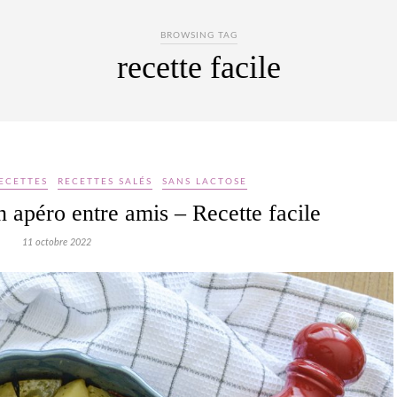
BROWSING TAG
recette facile
ECETTES
RECETTES SALÉS
SANS LACTOSE
n apéro entre amis – Recette facile
11 octobre 2022