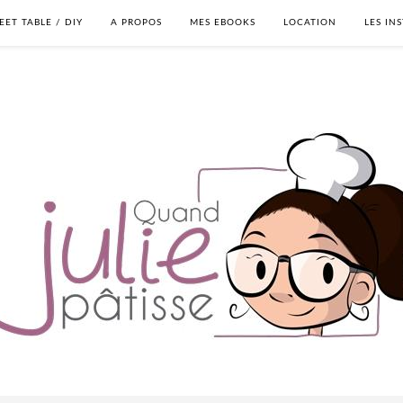
EET TABLE / DIY
A PROPOS
MES EBOOKS
LOCATION
LES IN