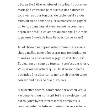
déco prête à être achetée et installée. Tu auras un
mariage à votre image et surtout des astuces en
tous genres pour ton plan de table (oui il y a des
trucs qu’on ne pense pas !!), la manière de gagner
du temps dans l’installation, ou même comment
organiser des DIY en amont du mariage. En 2 mois
tu gagnes 6 mois de bataille avec ton cerveau!!
Ah et chose très importante comme tu auras une
shopping list, tu ne dépasseras pas ton budget et
tu ne fais pas des achats à gogo chez Action, Gifi,
Zodio… sur un coup de tête car « ce n’est pas cher ».
Vous savez ces achats qui au final ne sont même
pas inclus à ta déco car ça ne te plaît plus ou ça ne
correspond pas à ce que tu voulais.
Si tu hésites encore, commence par aller suivre La
Façonnerie
ici
ou
ici
, inscrit toi à la newsletter (qui
est toujours hyper intéressante) et rejoints la
communauté des futures mariées. Tu verras tu te