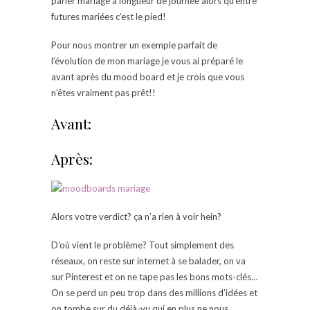
parler mariage à longueur de journée alors qu’entre
futures mariées c’est le pied!
Pour nous montrer un exemple parfait de
l’évolution de mon mariage je vous ai préparé le
avant après du mood board et je crois que vous
n’êtes vraiment pas prêt!!
Avant:
Après:
Alors votre verdict? ça n’a rien à voir hein?
D’où vient le problème? Tout simplement des
réseaux, on reste sur internet à se balader, on va
sur Pinterest et on ne tape pas les bons mots-clés…
On se perd un peu trop dans des millions d’idées et
on tombe sur du déjà-vu qui en plus ne nous