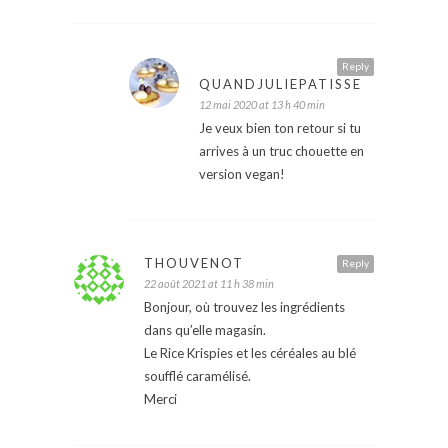
Reply
QUANDJULIEPATISSE
12 mai 2020 at 13 h 40 min
Je veux bien ton retour si tu
arrives à un truc chouette en
version vegan!
THOUVENOT
Reply
22 août 2021 at 11 h 38 min
Bonjour, où trouvez les ingrédients
dans qu’elle magasin.
Le Rice Krispies et les céréales au blé
soufflé caramélisé.
Merci