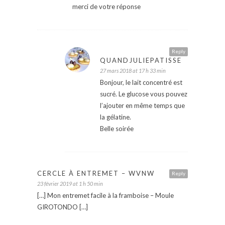
merci de votre réponse
Reply
QUANDJULIEPATISSE
27 mars 2018 at 17 h 33 min
Bonjour, le lait concentré est
sucré. Le glucose vous pouvez
l’ajouter en même temps que
la gélatine.
Belle soirée
CERCLE À ENTREMET – WVNW
Reply
23 février 2019 at 1 h 50 min
[…] Mon entremet facile à la framboise – Moule
GIROTONDO […]