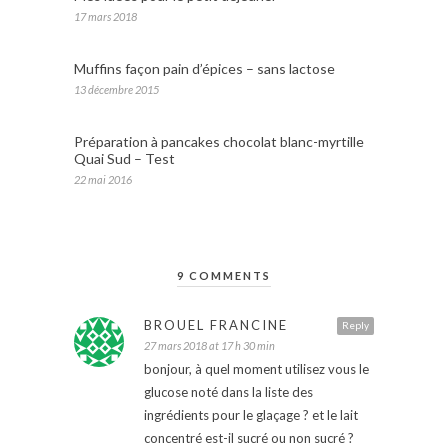
17 mars 2018
Muffins façon pain d’épices – sans lactose
13 décembre 2015
Préparation à pancakes chocolat blanc-myrtille
Quai Sud – Test
22 mai 2016
9 COMMENTS
BROUEL FRANCINE
Reply
27 mars 2018 at 17 h 30 min
bonjour, à quel moment utilisez vous le
glucose noté dans la liste des
ingrédients pour le glaçage ? et le lait
concentré est-il sucré ou non sucré ?