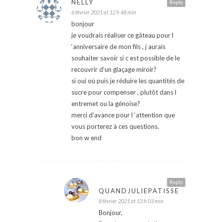
NELLY
Reply
6 février 2021 at 12 h 48 min
bonjour
je voudrais réaliser ce gâteau pour l
‘anniversaire de mon fils , j aurais
souhaiter savoir si c est possible de le
recouvrir d’un glaçage miroir?
si oui où puis je réduire les quantités de
sucre pour compenser , plutôt dans l
entremet ou la génoise?
merci d’avance pour l ‘attention que
vous porterez à ces questions.
bon w end
Reply
QUANDJULIEPATISSE
8 février 2021 at 13 h 03 min
Bonjour,