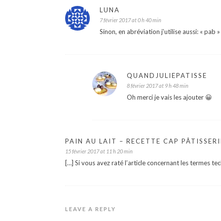
LUNA
7 février 2017 at 0 h 40 min
Sinon, en abréviation j’utilise aussi: « pa
QUANDJULIEPATISSE
8 février 2017 at 9 h 48 min
Oh merci je vais les ajouter 😀
PAIN AU LAIT – RECETTE CAP PÂTISSERI
15 février 2017 at 11 h 20 min
[…] Si vous avez raté l’article concernant les termes techn
LEAVE A REPLY