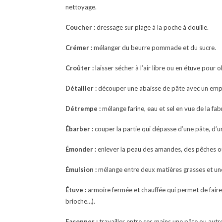
nettoyage.
Coucher :
dressage sur plage à la poche à douille.
Crémer :
mélanger du beurre pommade et du sucre.
Croûter :
laisser sécher à l’air libre ou en étuve pour o
Détailler :
découper une abaisse de pâte avec un emp
Détrempe :
mélange farine, eau et sel en vue de la fabr
Ébarber :
couper la partie qui dépasse d’une pâte, d’u
Émonder :
enlever la peau des amandes, des pêches ou
Émulsion :
mélange entre deux matières grasses et une
Étuve :
armoire fermée et chauffée qui permet de faire p
brioche…).
Façonner :
travailler entre ses mains une pâte ou autr