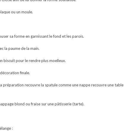
plaque ou un moule.
ouser sa forme en garnissant le fond et les parois.
ec la paume de la main.
un biscuit pour le rendre plus moelleux.
décoration finale.
ue la préparation recouvre la spatule comme une nappe recouvre une table
appage blond ou fraise sur une pâtisserie (tarte).
élange :