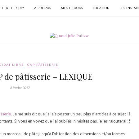
T TABLE / DIY
A PROPOS
MES EBOOKS
LOCATION
LES INSTA
DIDAT LIBRE
CAP PÂTISSERIE
P de pâtisserie – LEXIQUE
6 février 2017
sserie
. Je me suis dit que j’allais poster un peu plus d’articles à ce sujet-là.
ants. Si vous en voyez que j’ai oubliés, n’hésitez pas, je les rajouterai !!
oir un morceau de pâte jusqu’à l’obtention des dimensions et/ou formes