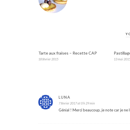
Y
Tarte aux fraises – Recette CAP
Pastillag
18 février 2015
13 mai 201
LUNA
7 février 2017 at 0 h 29 min
Génial ! Merci beaucoup, je note car je ne 