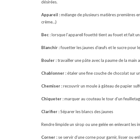
désirées.
Appareil :
mélange de plusieurs matières premières ent
crème…)
Bec
: lorsque l’appareil fouetté tient au fouet et fait
Blanchir :
fouetter les jaunes d’œufs et le sucre pour
Bouler :
travailler une pâte avec la paume de la main a
Chablonner :
étaler une fine couche de chocolat sur un
Chemiser :
recouvrir un moule à gâteau de papier sulfu
Chiqueter :
marquer au couteau le tour d’un feuilletage
Clarifier :
Séparer les blancs des jaunes
Rendre limpide un sirop ou une gelée en enlevant les i
Corner :
se servir d’une corne pour garnir, lisser ou en