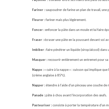
Fariner :
saupoudrer de farine un plan de travail, une 
Fleurer :
fariner mais plus légèrement.
Foncer :
enfoncer la pâte dans un moule et lui faire ép
Fraser :
écraser une pâte en la poussant devant soi av
Imbiber :
faire pénétrer un liquide (sirop/alcool) dans 
Masquer :
recouvrir entièrement un entremet pour sa 
Nappe :
« cuire à la nappe » : cuisson qui implique q
(crème anglaise à 85°c).
Napper :
étendre à l’aide d’un pinceau une couche de n
Panade :
pâte à chou avant l’incorporation des œufs.
Pasteuriser :
consiste à porter la température d’un m