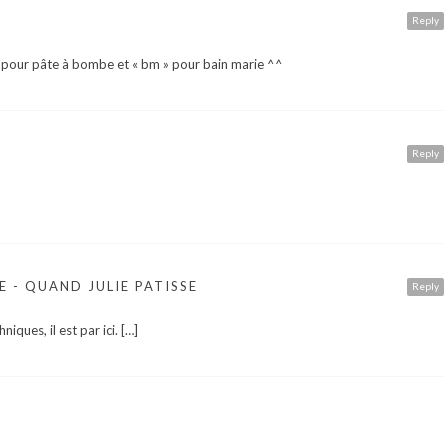
Reply
b » pour pâte à bombe et « bm » pour bain marie ^^
Reply
E - QUAND JULIE PATISSE
Reply
iques, il est par ici. […]