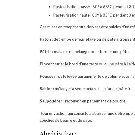
Pasteurisation basse : 60° à 65°C pendant 30
Pasteurisation haute : 80° à 85°C pendant 3 m
Ces mises en température doivent être suivies d’un re
Pâton :
détrempe de feuilletage ou de pâte à croissant
Pétrir :
malaxer et mélanger pour former une pâte.
Pincer :
strier le bord d’une tarte ou d’une pâte à l’ai
Pousser :
pâte levée qui augmente de volume sous l’act
Sabler :
mélanger à sec le beurre et la farine (pâte fria
Saupoudrer :
recouvrir en parsemant de poudre.
Tourer :
action qui consiste à abaisser une détrempe co
couches de beurre et de pâte.
Abréviation :