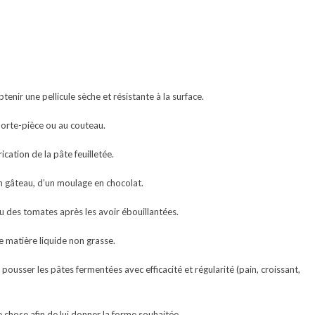
btenir une pellicule sèche et résistante à la surface.
orte-pièce ou au couteau.
ication de la pâte feuilletée.
n gâteau, d’un moulage en chocolat.
 des tomates après les avoir ébouillantées.
 matière liquide non grasse.
ousser les pâtes fermentées avec efficacité et régularité (pain, croissant,
e chose afin de lui donner la forme souhaitée.