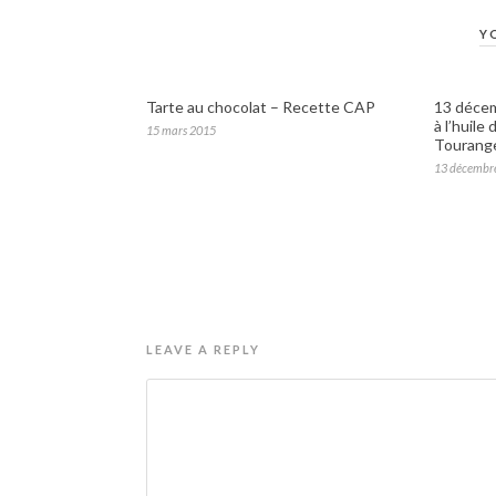
Y
Tarte au chocolat – Recette CAP
13 décem
à l’huile
15 mars 2015
Tourange
13 décembr
LEAVE A REPLY