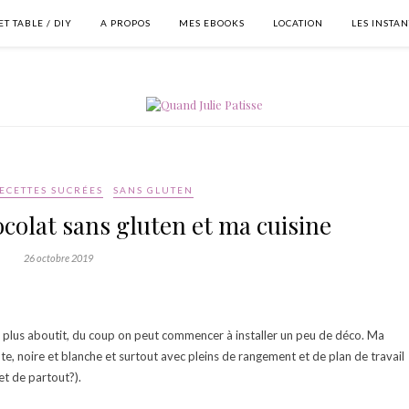
T TABLE / DIY
A PROPOS
MES EBOOKS
LOCATION
LES INSTA
ECETTES SUCRÉES
SANS GLUTEN
colat sans gluten et ma cuisine
26 octobre 2019
le plus aboutit, du coup on peut commencer à installer un peu de déco. Ma
ante, noire et blanche et surtout avec pleins de rangement et de plan de travail
met de partout?).