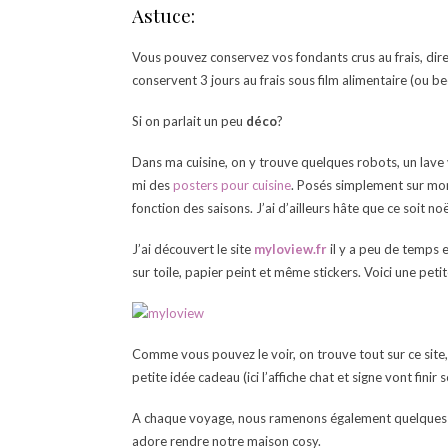
Astuce:
Vous pouvez conservez vos fondants crus au frais, dire
conservent 3 jours au frais sous film alimentaire (ou b
Si on parlait un peu
déco
?
Dans ma cuisine, on y trouve quelques robots, un lave va
mi des
posters pour cuisine
. Posés simplement sur mon 
fonction des saisons. J’ai d’ailleurs hâte que ce soit no
J’ai découvert le site
myloview.fr
il y a peu de temps e
sur toile, papier peint et même stickers. Voici une peti
Comme vous pouvez le voir, on trouve tout sur ce site
petite idée cadeau (ici l’affiche chat et signe vont finir 
A chaque voyage, nous ramenons également quelque
adore rendre notre maison cosy.