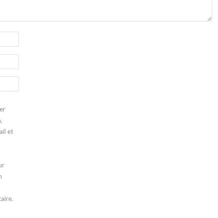
er
,
il et
ur
n
aire.