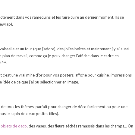
ctement dans vos ramequins et les faire cuire au dernier moment. Ils se
eewrap).
isselle et un four (que j’adore), des jolies boîtes et maintenant j’y ai aussi
plan de travail, comme ça je peux changer l’affiche dans le cadre en
ël^^.
t c’est une vrai mine d’or pour vos posters, affiche pour cuisine, impressions
te idée de ce que j’ai pu sélectionner en image.
, de tous les thèmes, parfait pour changer de déco facilement ou pour une
sous le sapin de deux petites filles).
s
objets de déco
, des vases, des fleurs séchés ramassés dans les champs… On