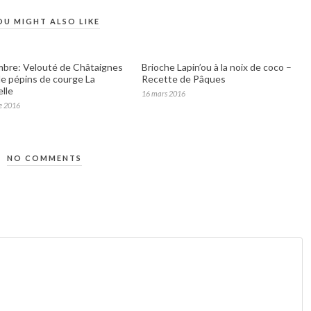
OU MIGHT ALSO LIKE
bre: Velouté de Châtaignes
Brioche Lapin’ou à la noix de coco –
 de pépins de courge La
Recette de Pâques
lle
16 mars 2016
e 2016
NO COMMENTS