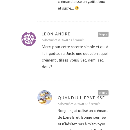
crémant laisse un goût doux
et sucré…
LÉON ANDRÉ
Reply
6 décembre 2016 at 11 h 54 min
Merci pour cette recette simple et qui à
l’air goûteuse. Juste une question : quel
crément utilisez-vous? Sec, demi-sec,
doux?
Reply
QUANDJULIEPATISSE
6 décembre 2016 at 13 h 59 min
Bonjour, j’ai utilisé un crémant
de Loire Brut. Bonne journée
et n’hésitez pas à m’envoyer