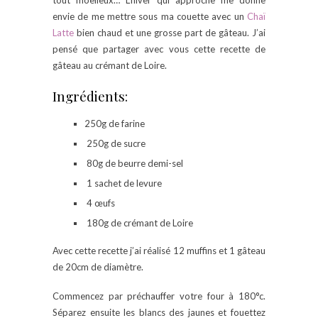
tout moelleux… L’hiver qui approche me donne
envie de me mettre sous ma couette avec un
Chaï
Latte
bien chaud et une grosse part de gâteau. J’ai
pensé que partager avec vous cette recette de
gâteau au crémant de Loire.
Ingrédients:
250g de farine
250g de sucre
80g de beurre demi-sel
1 sachet de levure
4 œufs
180g de crémant de Loire
Avec cette recette j’ai réalisé 12 muffins et 1 gâteau
de 20cm de diamètre.
Commencez par préchauffer votre four à 180°c.
Séparez ensuite les blancs des jaunes et fouettez